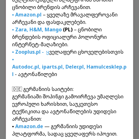
საბერძნეთი
ჩინეთი
ესპანეთი
ცნობილი ბრენდის არჩევანით.
გერმანია
პოლონეთი
თურქეთი
▪️ Amazon.pl
– ყველაზე მრავალფეროვანი
კვიპროსი
იტალია
არჩევანი და ფასდაკლებები.
▪️ Zara
,
H&M
,
Mango
(PL)
– ცნობილი
გაიგეთ მეტი
ბრენდების ოფიციალური პოლონური
ინტერნეტ-მაღაზიები.
🚗
საკურიერო
▪️ Zooplus.pl -
ყ
ველაფერი ცხოველებისთვის
▪️
პირდაპირი
გამოწერები •
Autodoc.pl
,
iparts.pl,
Deler.pl
,
Hamulcesklep.p
📦
უკონტაქტო გატანა
l
- ავტონაწილები
🔒
დაზღვევა
🇩🇪 გერმანიის საიტები:
გერმანიაში შოპინგი გამოირჩევა უმაღლესი
ევროპული ხარისხით, საუკეთესო
ტექნიკითა და ავტონაწილების უდიდესი
არჩევანით:
▪️
Amazon.de
— გერმანიის უდიდესი
პლატფორმა, სადაც ყველაფერს იპოვით.