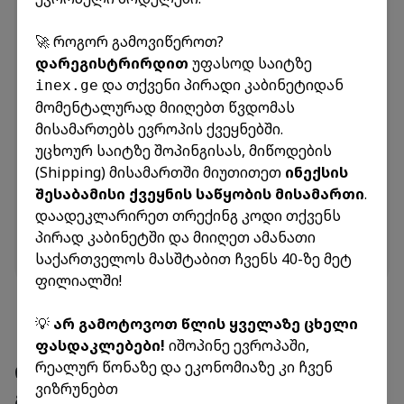
✈️
გამოგზავნა
ჩამოსვლა
N/A
N/A
🚀 როგორ გამოვიწეროთ?
US-GE-20260807
დარეგისტრირდით
უფასოდ საიტზე
✈️
გამოგზავნა
ჩამოსვლა
და თქვენი პირადი კაბინეტიდან
inex.ge
16.08.2026
07.08.2026
მომენტალურად მიიღებთ წვდომას
GR-R-GE-20260807
მისამართებს ევროპის ქვეყნებში.
🚐
გამოგზავნა
ჩამოსვლა
უცხოურ საიტზე შოპინგისას, მიწოდების
13.08.2026
09.08.2026
(Shipping) მისამართში მიუთითეთ
ინექსის
IT-R-GE-20260807
შესაბამისი ქვეყნის საწყობის მისამართი
.
🚐
გამოგზავნა
ჩამოსვლა
დაადეკლარირეთ თრექინგ კოდი თქვენს
13.08.2026
06.08.2026
პირად კაბინეტში და მიიღეთ ამანათი
რეისების განრიგის ნახვა
საქართველოს მასშტაბით ჩვენს 40-ზე მეტ
ფილიალში!
💡
არ გამოტოვოთ წლის ყველაზე ცხელი
ფასდაკლებები!
იშოპინე ევროპაში,
ინექს გრუპის სერვის-ცენტრები
რეალურ წონაზე და ეკონომიაზე კი ჩვენ
ვიზრუნებთ
მთელ საქართველოში