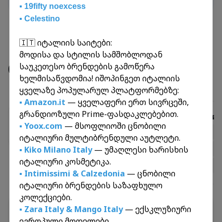
▪️ 19fifty noexcess
▪️ Celestino
🇮🇹 იტალიის საიტები:
მოდისა და სტილის სამშობლოდან
რეისები
საუკეთესო ბრენდების გამოწერა
ხელმისაწვდომია! იშოპინგეთ იტალიის
ყველაზე პოპულარულ პლატფორმებზე:
▪️ Amazon.it
— ყველაფერი ერთ სივრცეში,
გრანდიოზული Prime-ფასდაკლებებით.
✈️
საჰაერო რეისები
🚐
▪️ Yoox.com
— მსოფლიოში ცნობილი
ამერიკა
დიდი ბრიტანეთი
ჩინეთი
იტალიური მულტიბრენდული აუტლეტი.
▪️ Kiko Milano Italy
— უმაღლესი ხარისხის
იტალიური კოსმეტიკა.
▪️ Intimissimi & Calzedonia
— ცნობილი
იტალიური ბრენდების საზაფხულო
კოლექციები.
რეისები
▪️ Zara Italy
&
Mango Italy
— ექსკლუზიური
CN-GE-PT-20260807
ევროპული მოდელები.