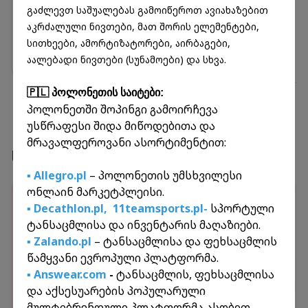
გაძლევთ საშუალებას გამოიწეროთ ავიახაზებით
აკრძალული ნივთები, მათ შორის ელემენტები,
სითხეები, ამორტიზატორები, აირბაგები,
აალებადი ნივთები (სუნამოები) და სხვა.
🇵🇱 პოლონეთის საიტები:
პოლონეთში შოპინგი გამოირჩევა
უსწრაფესი შიდა მიწოდებითა და
მრავალფეროვანი ასორტიმენტით:
სერვისები
▪️ Allegro.pl
– პოლონეთის უმსხვილესი
ონლაინ მარკეტპლეისი.
ონლაინ ამანათები
▪️ Decathlon.pl,
11teamsports.pl-
სპორტული
იშოპინგეთ მსოფლიოს წამყვან მაღაზიებში
ტანსაცმლისა და ინვენტარის მაღაზიები.
და მიიღეთ ამანათები პირდაპირ
▪️ Zalando.pl
– ტანსაცმლისა და ფეხსაცმლის
საქართველოში. ჩვენ უზრუნველვყოფთ სწრაფ
წამყვანი ევროპული პლატფორმა.
და უსაფრთხო ტრანსპორტირებას.
▪️ Answear.com
-
ტანსაცმლის, ფეხსაცმლისა
ამერიკა
დიდი ბრიტანეთი
და აქსესუარების პოპულარული
მულტიბრენდული პლატფორმა ასობით