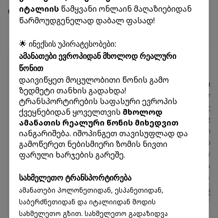
ბენეფიტები
იტალიის
წამყვანი ონლაინ მაღაზიებიდან
წარმოუდგენელად დაბალ ფასად!
🌟 ინექსის უპირატესობები:
ამანათები ევროპიდან მხოლოდ რეალური
წონით
დაივიწყეთ მოცულობითი წონის გამო
პირადი საფოსტო
40+ ფილიალი
ზედმეტი თანხის გადახდა!
მისამართი 10
საქართველოშ
ტრანსპორტირების საფასური ევროპის
ქვეყანაში
მიიღეთ გზავნილე
ქვეყნებიდან ყოველთვის
მხოლოდ
იშოპინგეთ მსოფლიოს
თქვენთვის ყველა
ამანათის რეალური წონის მიხედვით
წამყვან ონლაინ
ხელსაყრელ ლოკაც
იანგარიშება. იშოპინგეთ თავისუფლად და
მაღაზიებში და მიიღეთ
ქვეყნის მასშტაბი
გამოწერეთ ნებისმიერი ზომის ნივთი
ფარული ხარჯების გარეშე.
ამანათები აშშ-დან,
უმოკლეს დროში,
ევროპიდან და აზიიდან
ყოველგვარი დამ
მარტივად და
საკომისიოს გარეშ
სახმელეთო ტრანსპორტირება
შეუფერხებლად.
ამანათები პოლონეთიდან, ესპანეთიდან,
სრული ინფორმა
საბერძნეთიდან და იტალიიდან მოდის
სრული ინფორმაცია
სახმელეთო გზით. სახმელეთო გადაზიდვა