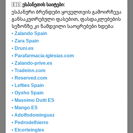
ხელმისაწვდომ შიდა გადაზიდვებს.
🇪🇸
ესპანეთის საიტები:
გააგზავნეთ ამანათები საქართველოს
ესპანური ბრენდები ყოველთვის გამოირჩევა
ნებისმიერი ფილიალიდან ნებისმიერ
განსაკუთრებული ფასებით, ფასდაკლებების
ფილიალში. მიიტანეთ ამანათი თქვენთან
სეზონზე კი ნამდვილი საოცრებები ხდება:
ყველაზე ახლოს მდებარე ოფისში და
▪️ Zalando Spain
ადრესატი მას სასურველ ქალაქში მიიღებს.
▪️ Zara Spain
▪️ Druni.es
▪️ Parafarmacia-iglesias.com
🚗
საკურიერო
▪️ Zalando-prive.es
▪️ Tradeinn.com
▪️ Reserved.com
▪️ Lefties Spain
გაიგეთ მეტი
▪️ Oysho Spain
▪️ Massimo Dutti ES
▪️ Mango ES
კომერციული ტვირთები
▪️ Adolfodominguez
✈️
🚐
⛴️
საჰაერო
სახმელეთო
საზღვაო
▪️ Pedrodelhierro
ვახორციელებთ ნაკრები ტვირთების
▪️ Elcorteingles