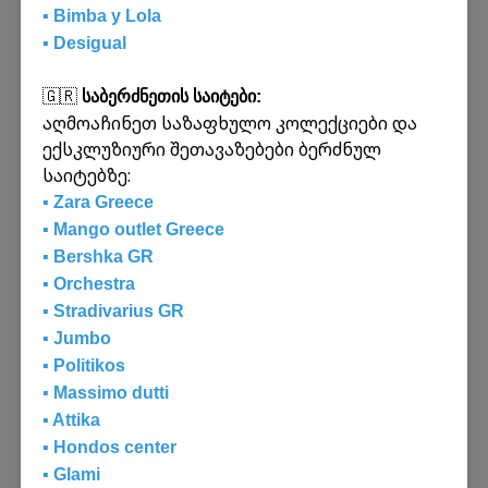
გადაზიდვას ევროპიდან, ჩინეთიდან და
▪️ Bimba y Lola
მსოფლიოს ნებისმიერი ქვეყნიდან
▪️ Desigual
საქართველოში და პირიქით - სახმელეთო,
საზღვაო და საჰაერო გზებით. ასევე
🇬🇷
საბერძნეთის საიტები:
გთავაზობთ საბაჟო მომსახურებასა და
აღმოაჩინეთ საზაფხულო კოლექციები და
ტვირთის დაზღვევას.
ექსკლუზიური შეთავაზებები ბერძნულ
საიტებზე:
გაიგეთ მეტი
▪️ Zara Greece
▪️ Mango outlet Greece
▪️ Bershka GR
▪️ Orchestra
▪️ Stradivarius GR
▪️ Jumbo
▪️ Politikos
▪️ Massimo dutti
▪️ Attika
▪️ Hondos center
▪️ Glami