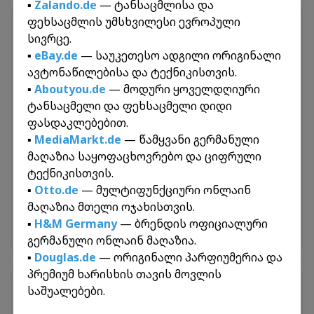
▪️
Zalando.de
— ტანსაცმლისა და
ფეხსაცმლის უმსხვილესი ევროპული
პერსონალური გზავნილები
სივრცე.
გააგზავნეთ და მიიღეთ ამანათები ევროპიდან
▪️
eBay.de
— საუკეთესო ადგილი ორიგინალი
მარტივად. ჩვენ უზრუნველვყოფთ თქვენი
ავტონაწილებისა და ტექნიკისთვის.
პირადი ნივთებისა და გზავნილების
▪️
Aboutyou.de
— მოდური ყოველდღიური
უსაფრთხო და სწრაფ ტრანსპორტირებას
ტანსაცმელი და ფეხსაცმელი დიდი
საქართველოდან ევროპაში და პირიქით.
ფასდაკლებებით.
▪️
MediaMarkt.de
— წამყვანი გერმანული
მაღაზია საყოფაცხოვრებო და ციფრული
🌍
საქართველო
ტექნიკისთვის.
უცხოეთი
▪️
Otto.de
— მულტიფუნქციური ონლაინ
მაღაზია მთელი ოჯახისთვის.
▪️
H&M Germany
— ბრენდის ოფიციალური
გაიგეთ მეტი
გერმანული ონლაინ მაღაზია.
▪️
Douglas.de
— ორიგინალი პარფიუმერია და
პრემიუმ ხარისხის თავის მოვლის
შიდა გზავნილები
საშუალებები.
ინექს გრუპი გთავაზობთ სწრაფ და ყველაზე