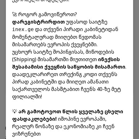
✈️
გამოგზავნა
ჩამოსვლა
18.08.2026
N/A
🚀 როგორ გამოვიწეროთ?
US-GE-20260807
დარეგისტრირდით
უფასოდ საიტზე
✈️
გამოგზავნა
ჩამოსვლა
და თქვენი პირადი კაბინეტიდან
inex.ge
16.08.2026
07.08.2026
მომენტალურად მიიღებთ წვდომას
GR-R-GE-20260807
მისამართებს ევროპის ქვეყნებში.
🚐
გამოგზავნა
ჩამოსვლა
უცხოურ საიტზე შოპინგისას, მიწოდების
13.08.2026
09.08.2026
(Shipping) მისამართში მიუთითეთ
ინექსის
IT-R-GE-20260807
შესაბამისი ქვეყნის საწყობის მისამართი
.
🚐
გამოგზავნა
ჩამოსვლა
დაადეკლარირეთ თრექინგ კოდი თქვენს
13.08.2026
06.08.2026
პირად კაბინეტში და მიიღეთ ამანათი
რეისების განრიგის ნახვა
საქართველოს მასშტაბით ჩვენს 40-ზე მეტ
ფილიალში!
💡
არ გამოტოვოთ წლის ყველაზე ცხელი
ფასდაკლებები!
იშოპინე ევროპაში,
ინექს გრუპის სერვის-ცენტრები
რეალურ წონაზე და ეკონომიაზე კი ჩვენ
ვიზრუნებთ
მთელ საქართველოში