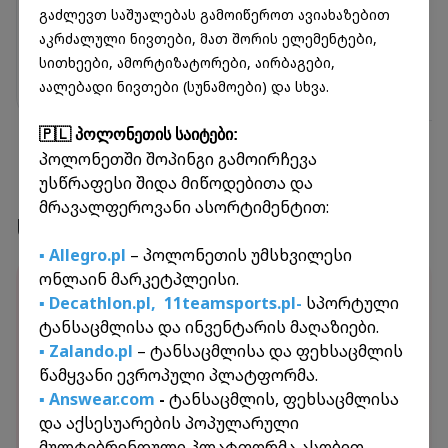
გაძლევთ საშუალებას გამოიწეროთ ავიახაზებით
აკრძალული ნივთები, მათ შორის ელემენტები,
სითხეები, ამორტიზატორები, აირბაგები,
აალებადი ნივთები (სუნამოები) და სხვა.
🇵🇱 პოლონეთის საიტები:
პოლონეთში შოპინგი გამოირჩევა
უსწრაფესი შიდა მიწოდებითა და
მრავალფეროვანი ასორტიმენტით:
სერვისები
▪️ Allegro.pl
– პოლონეთის უმსხვილესი
ონლაინ მარკეტპლეისი.
ონლაინ ამანათები
▪️ Decathlon.pl,
11teamsports.pl-
სპორტული
იშოპინგეთ მსოფლიოს წამყვან მაღაზიებში
ტანსაცმლისა და ინვენტარის მაღაზიები.
და მიიღეთ ამანათები პირდაპირ
▪️ Zalando.pl
– ტანსაცმლისა და ფეხსაცმლის
საქართველოში. ჩვენ უზრუნველვყოფთ სწრაფ
წამყვანი ევროპული პლატფორმა.
და უსაფრთხო ტრანსპორტირებას.
▪️ Answear.com
-
ტანსაცმლის, ფეხსაცმლისა
ამერიკა
დიდი ბრიტანეთი
და აქსესუარების პოპულარული
მულტიბრენდული პლატფორმა ასობით