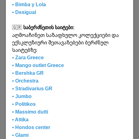
გადაზიდვას ევროპიდან, ჩინეთიდან და
▪️ Bimba y Lola
მსოფლიოს ნებისმიერი ქვეყნიდან
▪️ Desigual
საქართველოში და პირიქით - სახმელეთო,
საზღვაო და საჰაერო გზებით. ასევე
🇬🇷
საბერძნეთის საიტები:
გთავაზობთ საბაჟო მომსახურებასა და
აღმოაჩინეთ საზაფხულო კოლექციები და
ტვირთის დაზღვევას.
ექსკლუზიური შეთავაზებები ბერძნულ
საიტებზე:
გაიგეთ მეტი
▪️ Zara Greece
▪️ Mango outlet Greece
▪️ Bershka GR
▪️ Orchestra
▪️ Stradivarius GR
▪️ Jumbo
▪️ Politikos
▪️ Massimo dutti
▪️ Attika
▪️ Hondos center
▪️ Glami