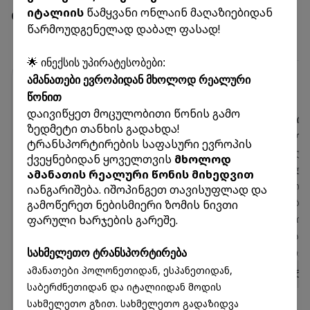
ბენეფიტები
იტალიის
წამყვანი ონლაინ მაღაზიებიდან
წარმოუდგენელად დაბალ ფასად!
🌟 ინექსის უპირატესობები:
ამანათები ევროპიდან მხოლოდ რეალური
წონით
დაივიწყეთ მოცულობითი წონის გამო
პირადი საფოსტო
40+ ფილიალი
ზედმეტი თანხის გადახდა!
მისამართი 10
საქართველოშ
ტრანსპორტირების საფასური ევროპის
ქვეყანაში
მიიღეთ გზავნილე
ქვეყნებიდან ყოველთვის
მხოლოდ
იშოპინგეთ მსოფლიოს
თქვენთვის ყველა
ამანათის რეალური წონის მიხედვით
წამყვან ონლაინ
ხელსაყრელ ლოკაც
იანგარიშება. იშოპინგეთ თავისუფლად და
მაღაზიებში და მიიღეთ
ქვეყნის მასშტაბი
გამოწერეთ ნებისმიერი ზომის ნივთი
ფარული ხარჯების გარეშე.
ამანათები აშშ-დან,
უმოკლეს დროში,
ევროპიდან და აზიიდან
ყოველგვარი დამ
მარტივად და
საკომისიოს გარეშ
სახმელეთო ტრანსპორტირება
შეუფერხებლად.
ამანათები პოლონეთიდან, ესპანეთიდან,
სრული ინფორმა
საბერძნეთიდან და იტალიიდან მოდის
სრული ინფორმაცია
სახმელეთო გზით. სახმელეთო გადაზიდვა