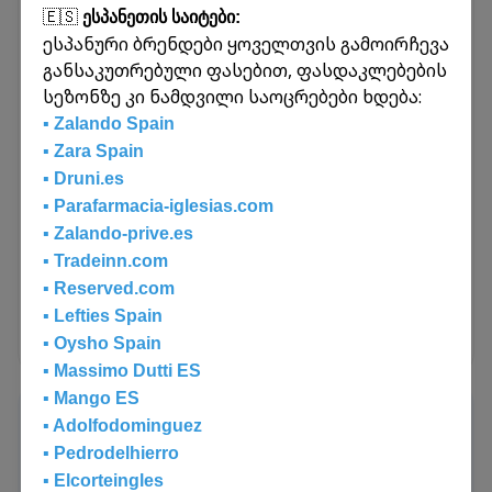
ხელმისაწვდომ შიდა გადაზიდვებს.
🇪🇸
ესპანეთის საიტები:
გააგზავნეთ ამანათები საქართველოს
ესპანური ბრენდები ყოველთვის გამოირჩევა
ნებისმიერი ფილიალიდან ნებისმიერ
განსაკუთრებული ფასებით, ფასდაკლებების
ფილიალში. მიიტანეთ ამანათი თქვენთან
სეზონზე კი ნამდვილი საოცრებები ხდება:
ყველაზე ახლოს მდებარე ოფისში და
▪️ Zalando Spain
ადრესატი მას სასურველ ქალაქში მიიღებს.
▪️ Zara Spain
▪️ Druni.es
▪️ Parafarmacia-iglesias.com
🚗
საკურიერო
▪️ Zalando-prive.es
▪️ Tradeinn.com
▪️ Reserved.com
▪️ Lefties Spain
გაიგეთ მეტი
▪️ Oysho Spain
▪️ Massimo Dutti ES
▪️ Mango ES
კომერციული ტვირთები
▪️ Adolfodominguez
✈️
🚐
⛴️
საჰაერო
სახმელეთო
საზღვაო
▪️ Pedrodelhierro
ვახორციელებთ ნაკრები ტვირთების
▪️ Elcorteingles