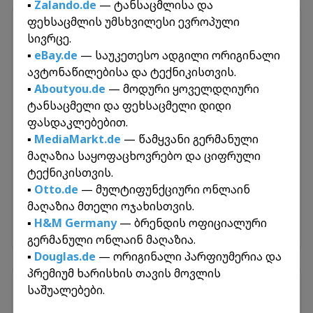
▪️
Zalando.de
— ტანსაცმლისა და
ფეხსაცმლის უმსხვილესი ევროპული
პერსონალური გზავნილები
სივრცე.
გააგზავნეთ და მიიღეთ ამანათები ევროპიდან
▪️
eBay.de
— საუკეთესო ადგილი ორიგინალი
მარტივად. ჩვენ უზრუნველვყოფთ თქვენი
ავტონაწილებისა და ტექნიკისთვის.
პირადი ნივთებისა და გზავნილების
▪️
Aboutyou.de
— მოდური ყოველდღიური
უსაფრთხო და სწრაფ ტრანსპორტირებას
ტანსაცმელი და ფეხსაცმელი დიდი
საქართველოდან ევროპაში და პირიქით.
ფასდაკლებებით.
▪️
MediaMarkt.de
— წამყვანი გერმანული
მაღაზია საყოფაცხოვრებო და ციფრული
🌍
საქართველო
ტექნიკისთვის.
უცხოეთი
▪️
Otto.de
— მულტიფუნქციური ონლაინ
მაღაზია მთელი ოჯახისთვის.
▪️
H&M Germany
— ბრენდის ოფიციალური
გაიგეთ მეტი
გერმანული ონლაინ მაღაზია.
▪️
Douglas.de
— ორიგინალი პარფიუმერია და
პრემიუმ ხარისხის თავის მოვლის
შიდა გზავნილები
საშუალებები.
ინექს გრუპი გთავაზობთ სწრაფ და ყველაზე