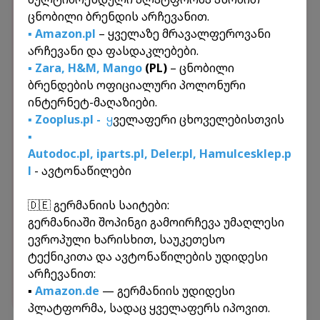
საბერძნეთი
ჩინეთი
ესპანეთი
ცნობილი ბრენდის არჩევანით.
გერმანია
პოლონეთი
თურქეთი
▪️ Amazon.pl
– ყველაზე მრავალფეროვანი
კვიპროსი
იტალია
არჩევანი და ფასდაკლებები.
▪️ Zara
,
H&M
,
Mango
(PL)
– ცნობილი
გაიგეთ მეტი
ბრენდების ოფიციალური პოლონური
ინტერნეტ-მაღაზიები.
🚗
საკურიერო
▪️ Zooplus.pl -
ყ
ველაფერი ცხოველებისთვის
▪️
პირდაპირი
გამოწერები •
Autodoc.pl
,
iparts.pl,
Deler.pl
,
Hamulcesklep.p
📦
უკონტაქტო გატანა
l
- ავტონაწილები
🔒
დაზღვევა
🇩🇪 გერმანიის საიტები:
გერმანიაში შოპინგი გამოირჩევა უმაღლესი
ევროპული ხარისხით, საუკეთესო
ტექნიკითა და ავტონაწილების უდიდესი
არჩევანით:
▪️
Amazon.de
— გერმანიის უდიდესი
პლატფორმა, სადაც ყველაფერს იპოვით.