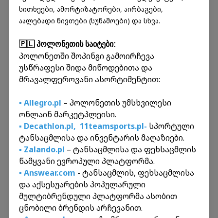
Frequently Asked Questions
სითხეები, ამორტიზატორები, აირბაგები,
აალებადი ნივთები (სუნამოები) და სხვა.
რა არის ინექს გრუპის ბონუს სისტემა?
🇵🇱 პოლონეთის საიტები:
ეს არის
როგორ დავაგროვო ბონუს ქულები?
ლოიალობის პროგრამა
,
პოლონეთში შოპინგი გამოირჩევა
რომელიც საშუალებას გაძლევთ დაზოგოთ
უსწრაფესი შიდა მიწოდებითა და
თანხა. ყოველი გადახდილი
მრავალფეროვანი ასორტიმენტით:
ქულები
რაში შემიძლია გამოვიყენო
ავტომატურად გერიცხებათ
ტრანსპორტირებისას, საფასურის ნაწილი
დაგროვებული ქულები?
ყოველ გადახდილ ამანათზე. რაც უფრო
გიბრუნდებათ
ბონუს ქულების სახით
.
▪️ Allegro.pl
– პოლონეთის უმსხვილესი
ხშირად სარგებლობთ ჩვენი მომსახურებით,
ონლაინ მარკეტპლეისი.
მით მეტ ქულას
აგროვებთ თქვენს პირად
დაგროვებული ბონუსებით შეგიძლიათ
სად ვნახო ინფორმაცია ჩემი ქულების
▪️ Decathlon.pl,
11teamsports.pl-
სპორტული
ანგარიშზე
.
შესახებ?
სრულად
დაფაროთ მომდევნო ამანათების
ტანსაცმლისა და ინვენტარის მაღაზიები.
ტრანსპორტირების ღირებულება.
▪️ Zalando.pl
– ტანსაცმლისა და ფეხსაცმლის
ბონუსების ბალანსის ნახვა შეგიძლიათ
აქვს თუ არა ბონუს ქულებს
წამყვანი ევროპული პლატფორმა.
მოქმედების ვადა?
თქვენს პირად კაბინეტში
, სადაც
▪️ Answear.com
-
ტანსაცმლის, ფეხსაცმლისა
დეტალურად არის ასახული დაგროვებული
და აქსესუარების პოპულარული
და გამოყენებული ქულების ისტორია.
ქულების მოქმედების ვადის შესახებ
როგორ გადავიხადო ამანათის
მულტიბრენდული პლატფორმა ასობით
საფასური ბონუსებით?
ინფორმაცია
პერიოდულად ახლდება
.
ცნობილი ბრენდის არჩევანით.