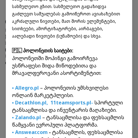
სახმელეთო გზით. სახმელეთო გადაზიდვა
გაძლევთ საშუალებას გამოიწეროთ ავიახაზებით
Contact Information
აკრძალული ნივთები, მათ შორის ელემენტები,
სითხეები, ამორტიზატორები, აირბაგები,
Head Office
აალებადი ნივთები (სუნამოები) და სხვა.
Isani, 45 Atskuri St.
Information Center:
(+995 32) 249 26 26
🇵🇱 პოლონეთის საიტები:
Email
პოლონეთში შოპინგი გამოირჩევა
cargo@inex.ge
უსწრაფესი შიდა მიწოდებითა და
მრავალფეროვანი ასორტიმენტით:
▪️ Allegro.pl
– პოლონეთის უმსხვილესი
ონლაინ მარკეტპლეისი.
Frequently Asked Questions
▪️ Decathlon.pl,
11teamsports.pl-
სპორტული
ტანსაცმლისა და ინვენტარის მაღაზიები.
რომელი ქვეყნებიდან ხდება
▪️ Zalando.pl
– ტანსაცმლისა და ფეხსაცმლის
კომერციული ტვირთის
წამყვანი ევროპული პლატფორმა.
ტრანსპორტირება?
▪️ Answear.com
-
ტანსაცმლის, ფეხსაცმლისა