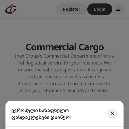
Register
Login
Commercial Cargo
Inex Group's Commercial Department offers a
full logistical service for your business. We
ensure the safe transportation of cargo via
land, air, and sea, as well as customs
brokerage services and cargo insurance to
make your shipments smooth and secure.
ევროპული საზაფხულო
ფასდაკლებები დაიწყო!