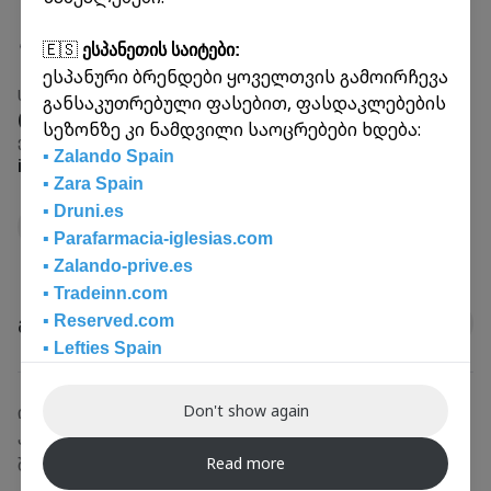
ტარიფს
.
🇪🇸
ესპანეთის საიტები:
ესპანური ბრენდები ყოველთვის გამოირჩევა
დაგვიკავშირდით:
საინფორმაციო ცენტრი:
განსაკუთრებული ფასებით, ფასდაკლებების
cargo@inex.ge
(+995 32) 249 26 26
სეზონზე კი ნამდვილი საოცრებები ხდება:
ან
032 2 49 26 26
(207 / 204)
ელ. ფოსტა
▪️ Zalando Spain
info@inex.ge
▪️ Zara Spain
▪️ Druni.es
ოფისების ნახვა
▪️ Parafarmacia-iglesias.com
▪️ Zalando-prive.es
▪️ Tradeinn.com
▪️ Reserved.com
გამოგვყევით
▪️ Lefties Spain
▪️ Oysho Spain
▪️ Massimo Dutti ES
Don't show again
ონლაინ ამანათები
▪️ Mango ES
პერსონალური ამანათები
▪️ Adolfodominguez
Read more
შიდა გადაზიდვები
▪️ Pedrodelhierro