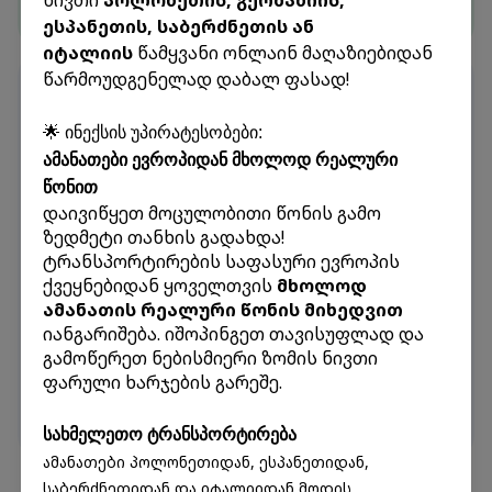
China to Georgia.
ესპანეთის, საბერძნეთის ან
იტალიის
წამყვანი ონლაინ მაღაზიებიდან
წარმოუდგენელად დაბალ ფასად!
Land Freight
🚐
From European countries to Georgia and vice-
🌟 ინექსის უპირატესობები:
versa.
ამანათები ევროპიდან მხოლოდ რეალური
Take advantage of fast and regular LTL (Less
წონით
than Truckload) land shipments across Europe.
დაივიწყეთ მოცულობითი წონის გამო
Our logistical network ensures the safe and
ზედმეტი თანხის გადახდა!
ტრანსპორტირების საფასური ევროპის
economical transportation of your cargo.
ქვეყნებიდან ყოველთვის
მხოლოდ
Special Offers:
ამანათის რეალური წონის მიხედვით
იანგარიშება. იშოპინგეთ თავისუფლად და
Our priority directions are Italy and Greece, from
გამოწერეთ ნებისმიერი ზომის ნივთი
where we offer the most competitive rates and
ფარული ხარჯების გარეშე.
flexible terms on the market.
Italy
Greece
სახმელეთო ტრანსპორტირება
ამანათები პოლონეთიდან, ესპანეთიდან,
საბერძნეთიდან და იტალიიდან მოდის