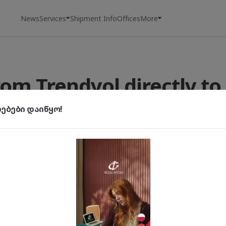
News
Services
Shipment Info
Offices
More
rom Trendyol directly to
key's largest platform even more easily. The partnership 
ბები დაიწყო!
rendyol allows you to receive your purchases directly in Geo
city or regional center.
 Inex the best choice?
Full Control