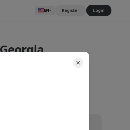
Register
Login
EN
 Georgia
between Inex
rgia, in any