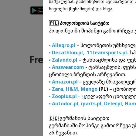
საშუალებას გამოიწეროთ ავიახაზებით 
ნივთები (სუნამოები) და სხვა.
🇵🇱 პოლონეთის საიტები:
პოლონეთში შოპინგი გამოირჩევა 
▪️ Allegro.pl
– პოლონეთის უმსხვილ
▪️ Decathlon.pl,
11teamsports.pl-
სპ
Frequently Asked Ques
▪️ Zalando.pl
– ტანსაცმლისა და ფე
▪️ Answear.com
-
ტანსაცმლის, ფეხ
ცნობილი ბრენდის არჩევანით.
Do I need t
▪️ Amazon.pl
– ყველაზე მრავალფერ
No. Inex Gro
▪️ Zara
,
H&M
,
Mango
(PL)
– ცნობილი
In which bra
specifying t
▪️ Zooplus.pl -
ყ
ველაფერი ცხოველე
identificati
▪️ Autodoc.pl
,
iparts.pl,
Deler.pl
,
Hamu
The parcel w
How to use 
Inex website
🇩🇪 გერმანიის საიტები:
shipped.
After the pa
Where can I
გერმანიაში შოპინგი გამოირჩევა
account or b
არჩევანით: