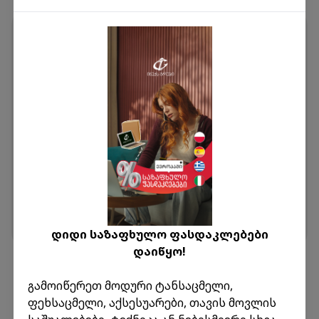
Растаможка и стоимость услуг
Таможенное обслуживание и декларирование
Все процедуры, связанные с растаможкой и
взаимодействием с таможней, обеспечивают
декларанты Inex Group.
С 1 июля 2025 года стоимость услуг
декларирования составляет:
Онлайн-посылка - 10 лари
Персональная посылка - 15 лари
Инвойс за услуги декларирования доступен в
вашем личном кабинете, а оплата возможна как
онлайн, так и на месте при получении посылки.
დიდი საზაფხულო ფასდაკლებები
დაიწყო!
გამოიწერეთ მოდური ტანსაცმელი,
ფეხსაცმელი, აქსესუარები, თავის მოვლის