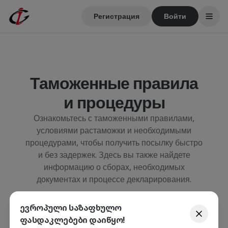
Регистрация
Войти
Таможенные правила
и процедуры
Ознакомьтесь с таможенными правилами,
условиями растаможки и необходимыми
процедурами, чтобы получить посылку быстро
и без задержек. Здесь вы также найдете
информацию о сборах, необходимых
документах и процессе декларирования.
ევროპული საზაფხულო
ფასდაკლებები დაიწყო!