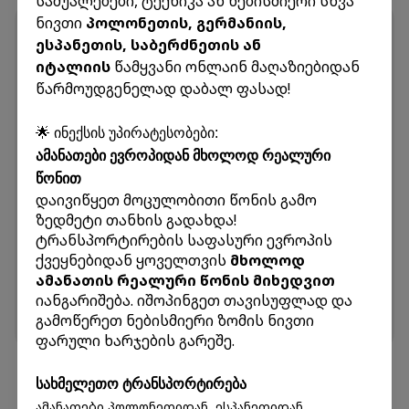
საშუალებები, ტექნიკა ან ნებისმიერი სხვა
ნივთი
პოლონეთის, გერმანიის,
В каких случаях посылка подлежит
ესპანეთის, საბერძნეთის ან
растаможке?
იტალიის
წამყვანი ონლაინ მაღაზიებიდან
Когда происходит растаможка?
წარმოუდგენელად დაბალ ფასად!
Согласно законодательству Грузии, растаможке
подлежит:
🌟 ინექსის უპირატესობები:
Посылка стоимостью более 300 лари
ამანათები ევროპიდან მხოლოდ რეალური
Посылка весом более 30 кг
წონით
Однородные товары
დაივიწყეთ მოცულობითი წონის გამო
Если несколько посылок, заказанных на одном и
ზედმეტი თანხის გადახდა!
том же сайте, попадут на один рейс и их общая
ტრანსპორტირების საფასური ევროპის
стоимость превысит 300 лари, они будут
ქვეყნებიდან ყოველთვის
მხოლოდ
растаможены.
ამანათის რეალური წონის მიხედვით
Посылки, заказанные с разных сайтов, которые
იანგარიშება. იშოპინგეთ თავისუფლად და
გამოწერეთ ნებისმიერი ზომის ნივთი
прибудут одним рейсом, не суммируются.
ფარული ხარჯების გარეშე.
სახმელეთო ტრანსპორტირება
ამანათები პოლონეთიდან, ესპანეთიდან,