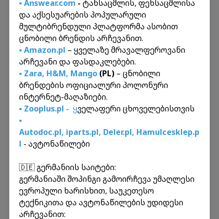
▪️ Answear.com
-
ტანსაცმლის, ფეხსაცმლისა
და აქსესუარების პოპულარული
მულტიბრენდული პლატფორმა ასობით
ცნობილი ბრენდის არჩევანით.
Часто задаваемые вопросы
▪️ Amazon.pl
– ყველაზე მრავალფეროვანი
არჩევანი და ფასდაკლებები.
Кто осуществляет таможенные
▪️ Zara
,
H&M
,
Mango
(PL)
– ცნობილი
процедуры?
ბრენდების ოფიციალური პოლონური
ინტერნეტ-მაღაზიები.
Все процедуры, необходимые для растаможки и
▪️ Zooplus.pl -
ყ
ველაფერი ცხოველებისთვის
Как оплачивается стоимость услуг по
взаимодействия с таможней, обеспечивают
▪️
декларированию?
декларанты нашей компании. С 1 июля 2025
Autodoc.pl
,
iparts.pl,
Deler.pl
,
Hamulcesklep.p
года стоимость услуги декларирования
l
- ავტონაწილები
Оплата возможна как онлайн, так и на месте при
Какой дополнительный сбор
составляет: онлайн-посылка - 10 лари,
получении посылки. Просмотреть инвойс можно
устанавливает таможня параллельно с
персональная посылка - 15 лари.
🇩🇪 გერმანიის საიტები:
в вашем личном кабинете ("Ваша комната").
платой за растаможку?
გერმანიაში შოპინგი გამოირჩევა უმაღლესი
ევროპული ხარისხით, საუკეთესო
Согласно постановлению №201 Правительства
Когда происходит растаможка?
ტექნიკითა და ავტონაწილების უდიდესი
Грузии, на товары, подлежащие растаможке,
არჩევანით:
установлен сбор за таможенное обслуживание: