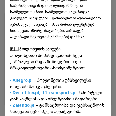
საბერძნეთიდან და იტალიიდან მოდის
სახმელეთო გზით. სახმელეთო გადაზიდვა
Декларирование и важные правила
გაძლევთ საშუალებას გამოიწეროთ ავიახაზებით
აკრძალული ნივთები, მათ შორის ელემენტები,
Важная информация о декларировании
სითხეები, ამორტიზატორები, აირბაგები,
Если посылка не будет задекларирована к
აალებადი ნივთები (სუნამოები) და სხვა.
моменту ее прибытия, она будет задержана на
таможне на 5 рабочих дней.
🇵🇱 პოლონეთის საიტები:
Если в течение этого периода декларирование
პოლონეთში შოპინგი გამოირჩევა
не будет выполнено, посылка будет передана
უსწრაფესი შიდა მიწოდებითა და
государству для дальнейшего распоряжения.
მრავალფეროვანი ასორტიმენტით:
При декларировании необходимо загрузить
инвойс или ордер на покупку, где указаны:
▪️ Allegro.pl
– პოლონეთის უმსხვილესი
Имя и фамилия получателя
ონლაინ მარკეტპლეისი.
Номер комнаты (личного кабинета)
▪️ Decathlon.pl,
11teamsports.pl-
სპორტული
Содержимое посылки
ტანსაცმლისა და ინვენტარის მაღაზიები.
Стоимость товара
▪️ Zalando.pl
– ტანსაცმლისა და ფეხსაცმლის
წამყვანი ევროპული პლატფორმა.