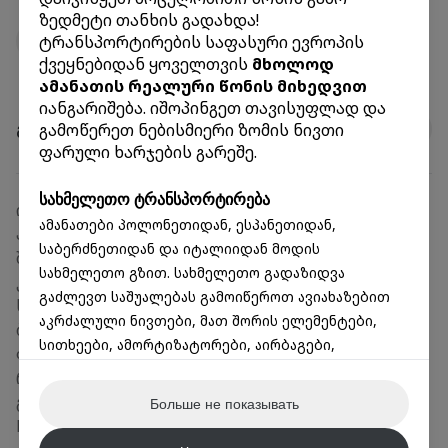
ზედმეტი თანხის გადახდა!
ტრანსპორტირების საფასური ევროპის
ოფისების ნახვა
ქვეყნებიდან ყოველთვის
მხოლოდ
ამანათის რეალური წონის მიხედვით
იანგარიშება. იშოპინგეთ თავისუფლად და
გამოწერეთ ნებისმიერი ზომის ნივთი
გამოგვყევით
ფარული ხარჯების გარეშე.
სახმელეთო ტრანსპორტირება
ონლაინ ამანათები
ამანათები პოლონეთიდან, ესპანეთიდან,
პერსონალური ამანათები
საბერძნეთიდან და იტალიიდან მოდის
შიდა გადაზიდვები
სახმელეთო გზით. სახმელეთო გადაზიდვა
კომერციული ტვირთები
გაძლევთ საშუალებას გამოიწეროთ ავიახაზებით
საკურიერო სერვისი
აკრძალული ნივთები, მათ შორის ელემენტები,
ბონუსები
სითხეები, ამორტიზატორები, აირბაგები,
ფასები
აალებადი ნივთები (სუნამოები) და სხვა.
რეისები
გატანის წერტილები
Больше не показывать
🇵🇱 პოლონეთის საიტები:
FAQ
პოლონეთში შოპინგი გამოირჩევა