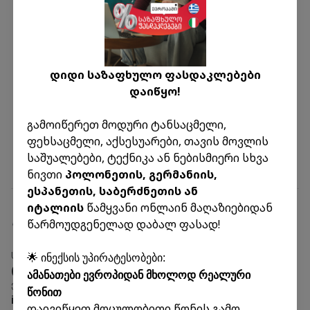
связанных с защитой, обработкой, хранением и
безопасностью ваших персональных данных, вы
можете связаться с инспектором по защите
персональных данных ООО по следующим
დიდი საზაფხულო ფასდაკლებები
каналам связи:
დაიწყო!
Эл. почта:
info@dpo.ge
Адрес: г. Тбилиси, ул. Ж. Шартава, №3
გამოიწერეთ მოდური ტანსაცმელი,
Администрация ООО «Инекс Групп»
ფეხსაცმელი, აქსესუარები, თავის მოვლის
საშუალებები, ტექნიკა ან ნებისმიერი სხვა
ნივთი
პოლონეთის, გერმანიის,
ესპანეთის, საბერძნეთის ან
იტალიის
წამყვანი ონლაინ მაღაზიებიდან
წარმოუდგენელად დაბალ ფასად!
საინფორმაციო ცენტრი:
🌟 ინექსის უპირატესობები:
(+995 32) 249 26 26
ამანათები ევროპიდან მხოლოდ რეალური
ელ. ფოსტა
წონით
info@inex.ge
დაივიწყეთ მოცულობითი წონის გამო