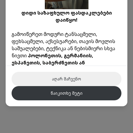
დიდი საზაფხულო ფასდაკლებები
დაიწყო!
გამოიწერეთ მოდური ტანსაცმელი,
ოოოპს!
ფეხსაცმელი, აქსესუარები, თავის მოვლის
გვერდი რომელსაც ეძებდი არ
საშუალებები, ტექნიკა ან ნებისმიერი სხვა
არსებობს
ნივთი
პოლონეთის, გერმანიის,
ესპანეთის, საბერძნეთის ან
აქ მოცემულია რამდენიმე სასარგებლო
იტალიის
წამყვანი ონლაინ მაღაზიებიდან
ბმული:
წარმოუდგენელად დაბალ ფასად!
მთავარი
კონტაქტი
ავტორიზაცია
რეგისტრაცია
აღარ მაჩვენო
🌟 ინექსის უპირატესობები:
წაიკითხე მეტი
ამანათები ევროპიდან მხოლოდ რეალური
წონით
დაივიწყეთ მოცულობითი წონის გამო
ზედმეტი თანხის გადახდა!
ტრანსპორტირების საფასური ევროპის
ქვეყნებიდან ყოველთვის
მხოლოდ