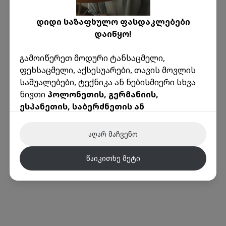
დიდი საზაფხულო ფასდაკლებები
დაიწყო!
გამოიწერეთ მოდური ტანსაცმელი,
ოოოპს!
ფეხსაცმელი, აქსესუარები, თავის მოვლის
გვერდი რომელსაც ეძებდი არ
საშუალებები, ტექნიკა ან ნებისმიერი სხვა
არსებობს
ნივთი
პოლონეთის, გერმანიის,
ესპანეთის, საბერძნეთის ან
აქ მოცემულია რამდენიმე სასარგებლო
იტალიის
წამყვანი ონლაინ მაღაზიებიდან
ბმული:
წარმოუდგენელად დაბალ ფასად!
მთავარი
კონტაქტი
ავტორიზაცია
რეგისტრაცია
აღარ მაჩვენო
🌟 ინექსის უპირატესობები:
წაიკითხე მეტი
ამანათები ევროპიდან მხოლოდ რეალური
წონით
დაივიწყეთ მოცულობითი წონის გამო
ზედმეტი თანხის გადახდა!
ტრანსპორტირების საფასური ევროპის
ქვეყნებიდან ყოველთვის
მხოლოდ