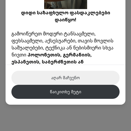
დიდი საზაფხულო ფასდაკლებები
დაიწყო!
გამოიწერეთ მოდური ტანსაცმელი,
ოოოპს!
ფეხსაცმელი, აქსესუარები, თავის მოვლის
გვერდი რომელსაც ეძებდი არ
საშუალებები, ტექნიკა ან ნებისმიერი სხვა
არსებობს
ნივთი
პოლონეთის, გერმანიის,
ესპანეთის, საბერძნეთის ან
აქ მოცემულია რამდენიმე სასარგებლო
იტალიის
წამყვანი ონლაინ მაღაზიებიდან
ბმული:
წარმოუდგენელად დაბალ ფასად!
მთავარი
კონტაქტი
ავტორიზაცია
რეგისტრაცია
აღარ მაჩვენო
🌟 ინექსის უპირატესობები:
წაიკითხე მეტი
ამანათები ევროპიდან მხოლოდ რეალური
წონით
დაივიწყეთ მოცულობითი წონის გამო
ზედმეტი თანხის გადახდა!
ტრანსპორტირების საფასური ევროპის
ქვეყნებიდან ყოველთვის
მხოლოდ