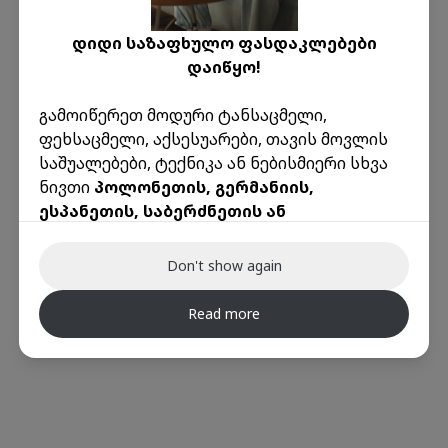
დიდი საზაფხულო ფასდაკლებები
დაიწყო!
გამოიწერეთ მოდური ტანსაცმელი,
ოოოპს!
ფეხსაცმელი, აქსესუარები, თავის მოვლის
გვერდი რომელსაც ეძებდი არ
საშუალებები, ტექნიკა ან ნებისმიერი სხვა
არსებობს
ნივთი
პოლონეთის, გერმანიის,
ესპანეთის, საბერძნეთის ან
აქ მოცემულია რამდენიმე სასარგებლო
იტალიის
წამყვანი ონლაინ მაღაზიებიდან
ბმული:
წარმოუდგენელად დაბალ ფასად!
მთავარი
კონტაქტი
ავტორიზაცია
რეგისტრაცია
Don't show again
🌟 ინექსის უპირატესობები:
Read more
ამანათები ევროპიდან მხოლოდ რეალური
წონით
დაივიწყეთ მოცულობითი წონის გამო
ზედმეტი თანხის გადახდა!
ტრანსპორტირების საფასური ევროპის
ქვეყნებიდან ყოველთვის
მხოლოდ